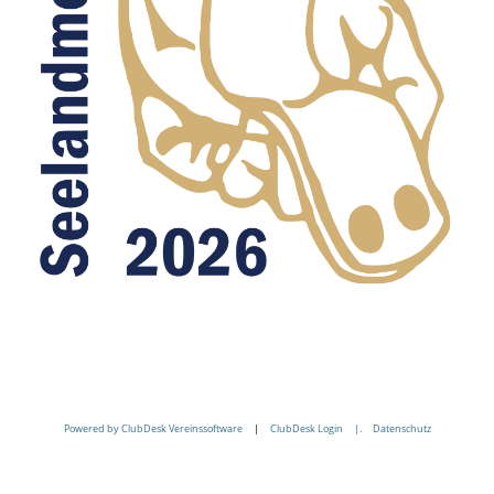
Powered by ClubDesk Vereinssoftware
|
ClubDesk Login |.
Datenschutz